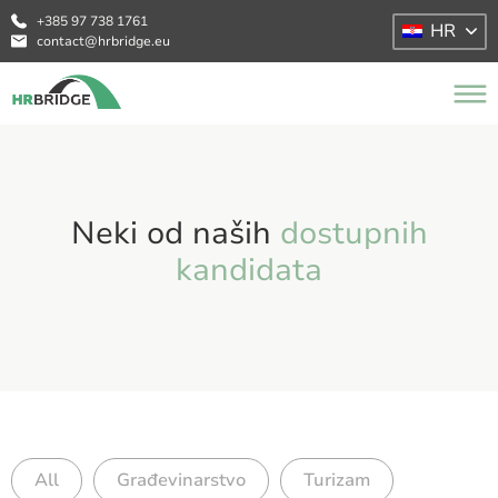
+385 97 738 1761
HR
contact@hrbridge.eu
Neki od naših
dostupnih
kandidata
All
Građevinarstvo
Turizam