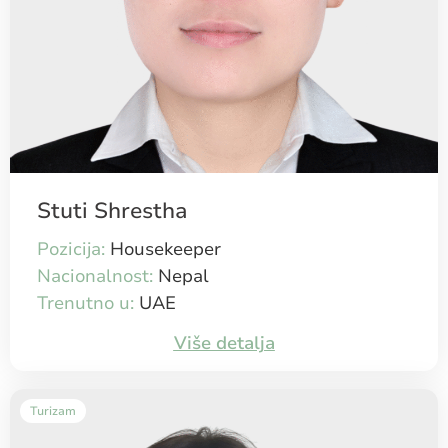
Stuti Shrestha
Pozicija:
Housekeeper
Nacionalnost:
Nepal
Trenutno u:
UAE
Više detalja
Turizam