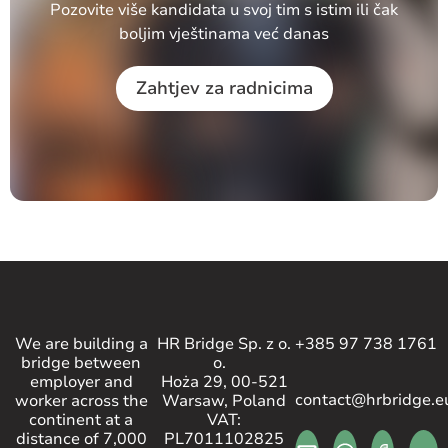
Pozovite više kandidata u svoj tim s istim ili čak
boljim vještinama već danas
Zahtjev za radnicima
We are building a
HR Bridge Sp. z o.
+385 97 738 1761
bridge between
o.
employer and
Hoża 29, 00-521
contact@hrbridge.e
worker across the
Warsaw, Poland
continent at a
VAT:
distance of 7,000
PL7011102825